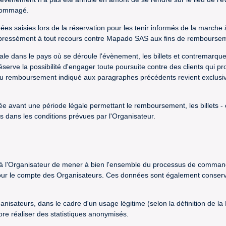
édommagé.
nées saisies lors de la réservation pour les tenir informés de la marche
t expressément à tout recours contre Mapado SAS aux fins de rembours
gale dans le pays où se déroule l'évènement, les billets et contremarqu
 réserve la possibilité d'engager toute poursuite contre des clients qui 
it au remboursement indiqué aux paragraphes précédents revient exclusiveme
tée avant une période légale permettant le remboursement, les billets - 
 dans les conditions prévues par l'Organisateur.
à l'Organisateur de mener à bien l'ensemble du processus de command
r le compte des Organisateurs. Ces données sont également conservées
sateurs, dans le cadre d'un usage légitime (selon la définition de la
ore réaliser des statistiques anonymisés.