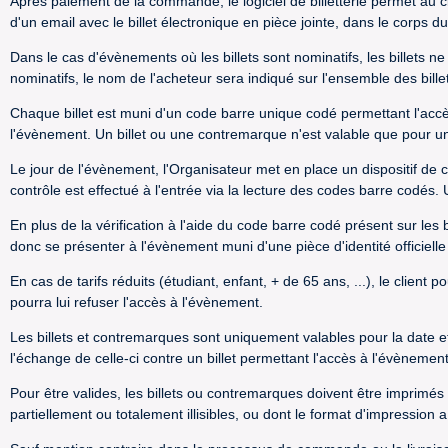
Après paiement de la commande, le logiciel de billetterie permet au cl
d'un email avec le billet électronique en pièce jointe, dans le corps
Dans le cas d'évènements où les billets sont nominatifs, les billets ne
nominatifs, le nom de l'acheteur sera indiqué sur l'ensemble des bille
Chaque billet est muni d'un code barre unique codé permettant l'acc
l'évènement. Un billet ou une contremarque n'est valable que pour 
Le jour de l'évènement, l'Organisateur met en place un dispositif de c
contrôle est effectué à l'entrée via la lecture des codes barre codé
En plus de la vérification à l'aide du code barre codé présent sur les 
donc se présenter à l'évènement muni d'une pièce d'identité officiell
En cas de tarifs réduits (étudiant, enfant, + de 65 ans, ...), le client 
pourra lui refuser l'accès à l'évènement.
Les billets et contremarques sont uniquement valables pour la date e
l'échange de celle-ci contre un billet permettant l'accès à l'évènement
Pour être valides, les billets ou contremarques doivent être imprimés
partiellement ou totalement illisibles, ou dont le format d'impression