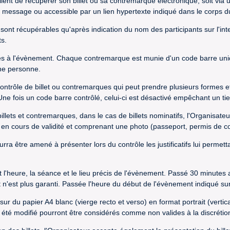
ient de récupérer son billet ou sa contremarque électronique, soit via un
 du message ou accessible par un lien hypertexte indiqué dans le corps
 sont récupérables qu'après indication du nom des participants sur l'int
ts.
ès à l'évènement. Chaque contremarque est munie d'un code barre uniqu
une personne.
ontrôle de billet ou contremarques qui peut prendre plusieurs formes et 
s. Une fois un code barre contrôlé, celui-ci est désactivé empêchant un
billets et contremarques, dans le cas de billets nominatifs, l'Organisateu
e en cours de validité et comprenant une photo (passeport, permis de con
pourra être amené à présenter lors du contrôle les justificatifs lui permet
t l'heure, la séance et le lieu précis de l'évènement. Passé 30 minutes
 n'est plus garanti. Passée l'heure du début de l'évènement indiqué sur l
 sur du papier A4 blanc (vierge recto et verso) en format portrait (vert
 a été modifié pourront être considérés comme non valides à la discrétio