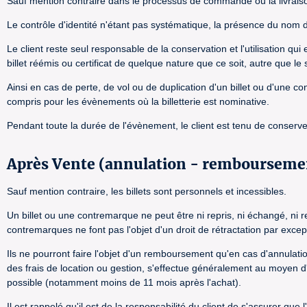
Sauf mention contraire dans le processus de commande ou la livraison 
Le contrôle d'identité n'étant pas systématique, la présence du nom d
Le client reste seul responsable de la conservation et l'utilisation qu
billet réémis ou certificat de quelque nature que ce soit, autre que le seu
Ainsi en cas de perte, de vol ou de duplication d'un billet ou d'une 
compris pour les évènements où la billetterie est nominative.
Pendant toute la durée de l'évènement, le client est tenu de conserve
Après Vente (annulation - remboursement
Sauf mention contraire, les billets sont personnels et incessibles.
Un billet ou une contremarque ne peut être ni repris, ni échangé, ni r
contremarques ne font pas l'objet d'un droit de rétractation par excep
Ils ne pourront faire l'objet d'un remboursement qu'en cas d'annula
des frais de location ou gestion, s'effectue généralement au moyen d'
possible (notamment moins de 11 mois après l'achat).
Il est rappelé qu'il est de la responsabilité du client de s'assurer q