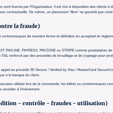
nt fournis par l'Organisateur, il est mis à disposition des clients à titre
valeur contractuelle. De même, un placement "libre" ne garantit pas cont
ntre la fraude)
ets et contremarques de manière ferme et définitive en acceptant le règ
e MONEXT PAYLINE, PAYREXX, PAYZONE ou STRIPE comme prestataires de sol
ole SSL renforcé par des procédés de brouillage et de cryptage pour p
t faire appel au procédé 3D Secure / Verified by Visa / MasterCard Secu
que à la banque du client.
ancaire utilisée lors de la commande, les billets ou contremarques conce
pas accéder à l'évènement.
ition - contrôle - fraudes - utilisation)