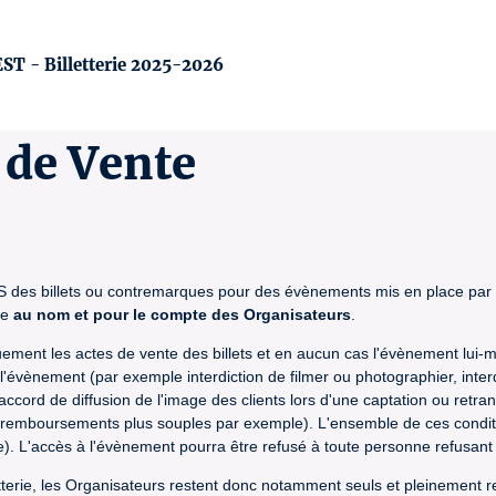
- Billetterie 2025-2026
 de Vente
 des billets ou contremarques pour des évènements mis en place par de
ne
au nom et pour le compte des Organisateurs
.
ent les actes de vente des billets et en aucun cas l'évènement lui-mê
'évènement (par exemple interdiction de filmer ou photographier, interdi
, accord de diffusion de l'image des clients lors d'une captation ou retr
 remboursements plus souples par exemple). L'ensemble de ces condit
ace). L'accès à l'évènement pourra être refusé à toute personne refusan
lletterie, les Organisateurs restent donc notamment seuls et pleinement 