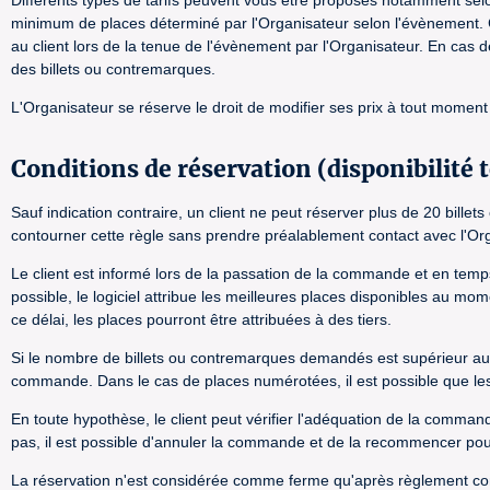
Différents types de tarifs peuvent vous être proposés notamment selo
minimum de places déterminé par l'Organisateur selon l'évènement. Con
au client lors de la tenue de l'évènement par l'Organisateur. En cas d
des billets ou contremarques.
L'Organisateur se réserve le droit de modifier ses prix à tout momen
Conditions de réservation (disponibilité t
Sauf indication contraire, un client ne peut réserver plus de 20 b
contourner cette règle sans prendre préalablement contact avec l'Or
Le client est informé lors de la passation de la commande et en temps
possible, le logiciel attribue les meilleures places disponibles au 
ce délai, les places pourront être attribuées à des tiers.
Si le nombre de billets ou contremarques demandés est supérieur au no
commande. Dans le cas de places numérotées, il est possible que les
En toute hypothèse, le client peut vérifier l'adéquation de la comma
pas, il est possible d'annuler la commande et de la recommencer pour
La réservation n'est considérée comme ferme qu'après règlement compl