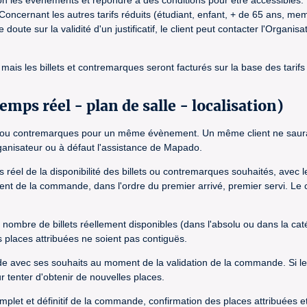
n les évènements et répondre à des conditions pour être accessibles. P
cernant les autres tarifs réduits (étudiant, enfant, + de 65 ans, membr
e doute sur la validité d'un justificatif, le client peut contacter l'Org
t mais les billets et contremarques seront facturés sur la base des ta
emps réel - plan de salle - localisation)
illets ou contremarques pour un même évènement. Un même client ne sa
ganisateur ou à défaut l'assistance de Mapado.
 réel de la disponibilité des billets ou contremarques souhaités, avec 
moment de la commande, dans l'ordre du premier arrivé, premier servi. 
mbre de billets réellement disponibles (dans l'absolu ou dans la catégo
 places attribuées ne soient pas contiguës.
nde avec ses souhaits au moment de la validation de la commande. Si l
 tenter d'obtenir de nouvelles places.
et et définitif de la commande, confirmation des places attribuées et e