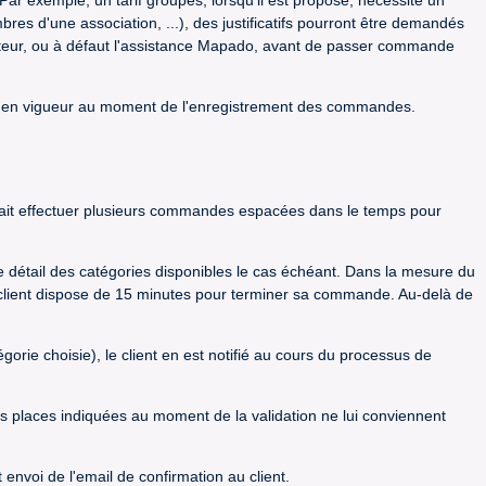
ar exemple, un tarif groupes, lorsqu'il est proposé, nécessite un
es d'une association, ...), des justificatifs pourront être demandés
anisateur, ou à défaut l'assistance Mapado, avant de passer commande
rifs en vigueur au moment de l'enregistrement des commandes.
urait effectuer plusieurs commandes espacées dans le temps pour
le détail des catégories disponibles le cas échéant. Dans la mesure du
Le client dispose de 15 minutes pour terminer sa commande. Au-delà de
rie choisie), le client en est notifié au cours du processus de
es places indiquées au moment de la validation ne lui conviennent
nvoi de l'email de confirmation au client.