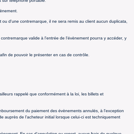
t sur téléphone portable.
évènement.
let ou d'une contremarque, il ne sera remis au client aucun duplicata,
la contremarque valide à l'entrée de l'évènement pourra y accéder, y
afin de pouvoir le présenter en cas de contrôle.
lleurs rappelé que conformément à la loi, les billets et
e remboursement du paiement des évènements annulés, à l'exception
 auprès de l'acheteur initial lorsque celui-ci est techniquement
l'évènement. En cas d'annulation ou report, aucun frais de quelque