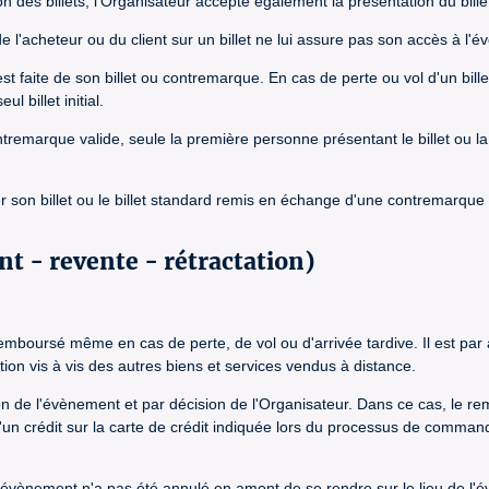
des billets, l'Organisateur accepte également la présentation du bille
e l'acheteur ou du client sur un billet ne lui assure pas son accès à l'
i est faite de son billet ou contremarque. En cas de perte ou vol d'un bil
l billet initial.
contremarque valide, seule la première personne présentant le billet ou 
r son billet ou le billet standard remis en échange d'une contremarque 
 - revente - rétractation)
emboursé même en cas de perte, de vol ou d'arrivée tardive. Il est par ai
tion vis à vis des autres biens et services vendus à distance.
tion de l'évènement et par décision de l'Organisateur. Dans ce cas, l
un crédit sur la carte de crédit indiquée lors du processus de commande
ue l'évènement n'a pas été annulé en amont de se rendre sur le lieu de 