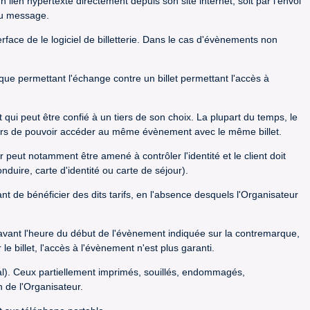
 lien hypertexte directement depuis son site internet, soit par l'envoi
 du message.
erface de le logiciel de billetterie. Dans le cas d'évènements non
e permettant l'échange contre un billet permettant l'accès à
qui peut être confié à un tiers de son choix. La plupart du temps, le
 tiers de pouvoir accéder au même évènement avec le même billet.
r peut notamment être amené à contrôler l'identité et le client doit
duire, carte d'identité ou carte de séjour).
tant de bénéficier des dits tarifs, en l'absence desquels l'Organisateur
 avant l'heure du début de l'évènement indiquée sur la contremarque,
e billet, l'accès à l'évènement n'est plus garanti.
ical). Ceux partiellement imprimés, souillés, endommagés,
n de l'Organisateur.